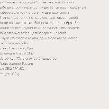
долговечность изделия. Эффект «вареной ткани»
добавляет оригинальности и делает свитшот идеальным
выбором для тех, кто ценит индивидуальность.
Этот свитшот отлично подойдет для повседневной
носки, создавая расслабленный и модный образ. Его
можно сочетать с джинсами, леггинсами или юбками,
добавляя аксессуары для завершения стиля.
Ощущайте счастье каждый день в одежде от Feeling
Happiness everyday.
Товар: Свитшоты / Худи
Коллекция: Casual Chic
Материал: 70% хлопок; 30% полиэстер
Производство: Россия
lwh: 350x250x50 mm
Weight: 400 g